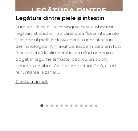
Legătura dintre piele și intestin
Ule
pu
Sunt sigură că nu sunt singura care a observat
Când
legătura strânsă dintre sănătatea florei intestinale
îngri
și aspectul pielii, inclusiv apariția unor afecțiuni
nu f
dermatologice. Am avut perioade în care am fost
surp
foarte atentă la alimentație, urmând un regim
nume
bogat în legume și fructe, deci cu un aport
pute
generos de fibre. Cel mai important, însă, a fost
aspe
renunțarea la zahăr,...
aurie
Citeste mai mult
Cite