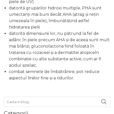
piele de UV)
datorită grupărilor hidroxi multiple, PHA sunt
umectanți mai buni decât AHA (atrag și rețin
umezeala în piele), îmbunătăţind astfel
hidratarea pielii
datorită dimensiunii lor, nu pătrund la fel de
adânc în piele precum AHA și de aceea sunt mult
mai blânzi, gluconolactona fiind folosită în
tratarea cu rozaceei și a dermatitei atopiceîn
combinație cu alte substanțe active, cum ar fi
acidul azelaic.
combat semnele de îmbătrânire, pot reduce
aspectul liniilor fine și a ridurilor.
Categorii