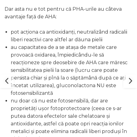
Dar asta nu e tot pentru că PHA-urile au câteva
avantaje față de AHA:
pot acționa ca antioxidanți, neutralizând radicalii
liberi reactivi care altfel ar dăuna pielii
au capacitatea de a se atașa de metale care
provoacă oxidarea, împiedicându-le să
reacționeze spre deosebire de AHA care măresc
sensibilitatea pielii la soare (lucru care poate
persista chiar și pînă la o săptămână după ce ați
încetat utilizarea), gluconolactona NU este
fotosensibilizantă
nu doar că nu este fotosensibilă, dar are
proprietăți ușor fotoprotectoare (ceea ce s-ar
putea datora efectelor sale chelatoare și
antioxidante, astfel că poate opri reacția ionilor
metalici și poate elimina radicalii liberi produși în