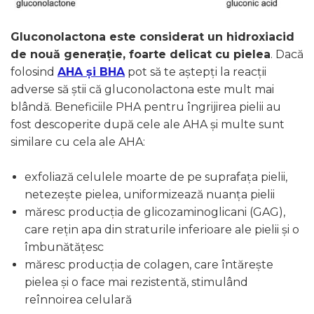
Gluconolactona este considerat un hidroxiacid
de nouă generație, foarte delicat cu pielea
. Dacă
folosind
AHA și BHA
pot să te aștepți la reacții
adverse să știi că gluconolactona este mult mai
blândă. Beneficiile PHA pentru îngrijirea pielii au
fost descoperite după cele ale AHA și multe sunt
similare cu cela ale AHA:
exfoliază celulele moarte de pe suprafața pielii,
netezește pielea, uniformizează nuanța pielii
măresc producția de glicozaminoglicani (GAG),
care rețin apa din straturile inferioare ale pielii și o
îmbunătățesc
măresc producția de colagen, care întărește
pielea și o face mai rezistentă, stimulând
reînnoirea celulară