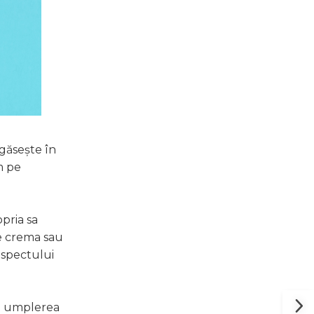
egăsește în
m pe
opria sa
are crema sau
aspectului
in umplerea