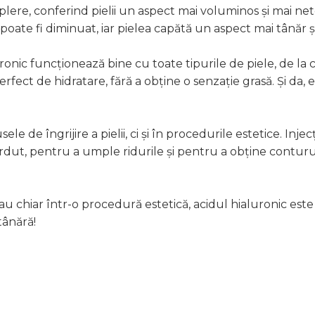
plere, conferind pielii un aspect mai voluminos și mai net
r poate fi diminuat, iar pielea capătă un aspect mai tânăr și
uronic funcționează bine cu toate tipurile de piele, de la 
fect de hidratare, fără a obține o senzație grasă. Și da, e
e de îngrijire a pielii, ci și în procedurile estetice. Injecț
rdut, pentru a umple ridurile și pentru a obține conturur
 sau chiar într-o procedură estetică, acidul hialuronic este
tânără!