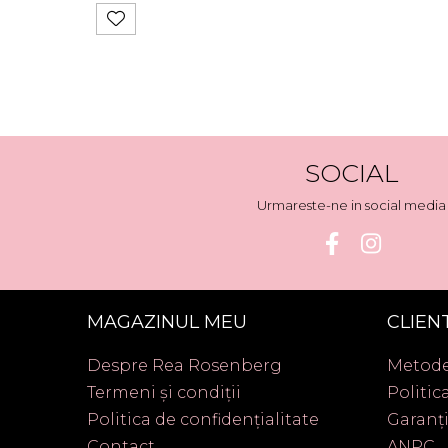
SOCIAL
Urmareste-ne in social media
MAGAZINUL MEU
CLIENT
Despre Rea Rosenberg
Metode
Termeni și condiții
Politic
Politica de confidențialitate
Garanț
Contact
ANPC