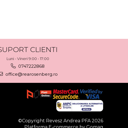
SUPORT CLIENTI
Luni - Vineri 9:00 - 17:00
0747222868
office@rearosenberg.ro
©Copyright Revesz Andrea PFA 2026
Platforma E-commerce by Gomag