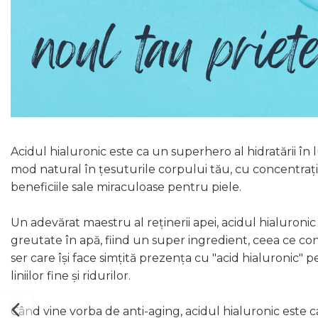
Acidul hialuronic este ca un superhero al hidratării în lu
mod natural în țesuturile corpului tău, cu concentrații 
beneficiile sale miraculoase pentru piele.
Un adevărat maestru al reținerii apei, acidul hialuronic 
greutate în apă, fiind un super ingredient, ceea ce contr
ser care își face simțită prezența cu "acid hialuronic"
liniilor fine și ridurilor.
Când vine vorba de anti-aging, acidul hialuronic este ca