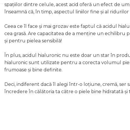
spațiilor dintre celule, acest acid oferă un efect de um
înseamnă că, în timp, aspectul liniilor fine și al ridurilo
Ceea ce îl face și mai grozav este faptul că acidul hial
cea grasă. Are capacitatea de a menține un echilibru per
și pentru pielea sensibilă!
În plus, acidul hialuronic nu este doar un star în produsel
hialuronic sunt utilizate pentru a corecta volumul pie
frumoase și bine definite.
Deci, indiferent dacă îl alegi într-o loțiune, cremă, ser
încredere în călătoria ta către o piele bine hidratată și 