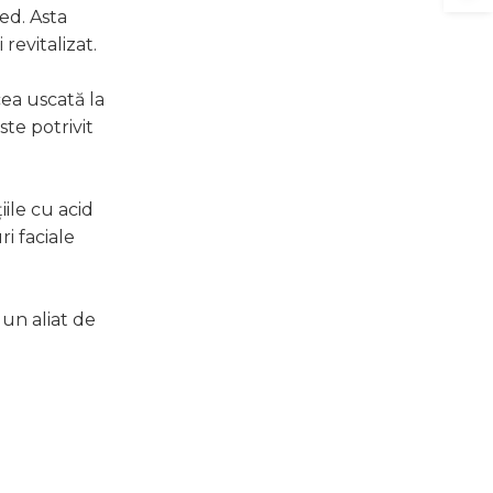
ed. Asta
 revitalizat.
cea uscată la
ste potrivit
iile cu acid
i faciale
 un aliat de