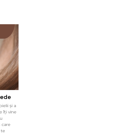
crede
Uleiul de măceșe? De ce nu?
elii și a
La fel ca mulți dintre voi și eu eram sceptică în ceea 
 îți vine
aplicarea uleiului direct pe față. Eram convinsă că îmi
cu
tenul, că va avea un aspect lucios și voi avea senzați
c care
de ten gras. Mi se părea oarecum contraintuitiv să apl
 te
ten, crezând că voi dezechilibra producția de sebum (