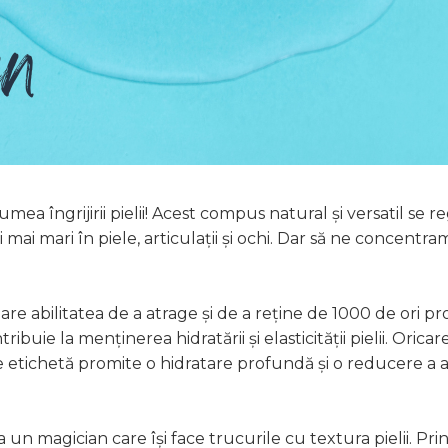
mea îngrijirii pielii! Acest compus natural și versatil se r
mai mari în piele, articulații și ochi. Dar să ne concentra
are abilitatea de a atrage și de a reține de 1000 de ori pr
ibuie la menținerea hidratării și elasticității pielii. Oric
 pe etichetă promite o hidratare profundă și o reducere a 
 un magician care își face trucurile cu textura pielii. Pr