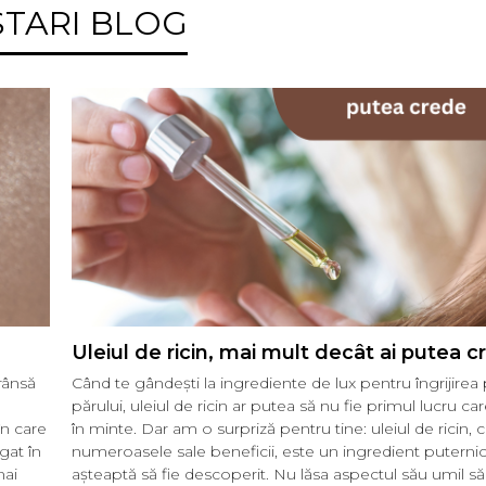
TARI BLOG
Uleiul de ricin, mai mult decât ai putea 
rânsă
Când te gândești la ingrediente de lux pentru îngrijirea pi
părului, uleiul de ricin ar putea să nu fie primul lucru care
în care
în minte. Dar am o surpriză pentru tine: uleiul de ricin, 
gat în
numeroasele sale beneficii, este un ingredient puterni
mai
așteaptă să fie descoperit. Nu lăsa aspectul său umil să