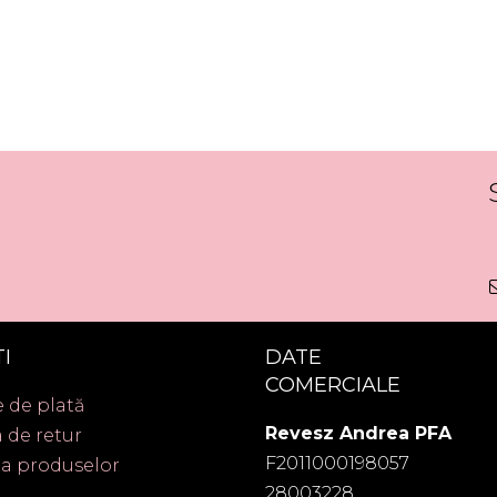
I
DATE
COMERCIALE
 de plată
Revesz Andrea PFA
a de retur
F2011000198057
ia produselor
28003228