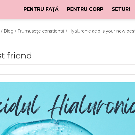
PENTRU FAȚĂ
PENTRU CORP
SETURI
/
Blog /
Frumusețe conștientă /
Hyaluronic acid is your new best
t friend