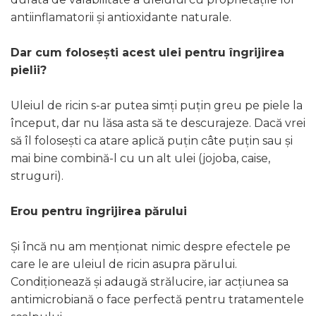
antiinflamatorii și antioxidante naturale.
Dar cum folosești acest ulei pentru îngrijirea
pielii?
Uleiul de ricin s-ar putea simți puțin greu pe piele la
început, dar nu lăsa asta să te descurajeze. Dacă vrei
să îl folosești ca atare aplică puțin câte puțin sau și
mai bine combină-l cu un alt ulei (jojoba, caise,
struguri).
Erou pentru îngrijirea părului
Și încă nu am menționat nimic despre efectele pe
care le are uleiul de ricin asupra părului.
Condiționează și adaugă strălucire, iar acțiunea sa
antimicrobiană o face perfectă pentru tratamentele