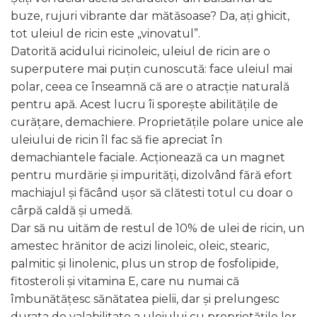
buze, rujuri vibrante dar mătăsoase? Da, ați ghicit,
tot uleiul de ricin este „vinovatul”.
Datorită acidului ricinoleic, uleiul de ricin are o
superputere mai puțin cunoscută: face uleiul mai
polar, ceea ce înseamnă că are o atracție naturală
pentru apă. Acest lucru îi sporește abilitățile de
curățare, demachiere. Proprietățile polare unice ale
uleiului de ricin îl fac să fie apreciat în
demachiantele faciale. Acționează ca un magnet
pentru murdărie și impurități, dizolvând fără efort
machiajul și făcând ușor să clătesti totul cu doar o
cârpă caldă și umedă.
Dar să nu uităm de restul de 10% de ulei de ricin, un
amestec hrănitor de acizi linoleic, oleic, stearic,
palmitic și linolenic, plus un strop de fosfolipide,
fitosteroli și vitamina E, care nu numai că
îmbunătățesc sănătatea pielii, dar și prelungesc
durata de valabilitate a uleiului cu proprietățile lor