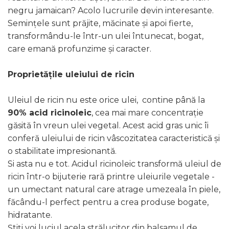
negru jamaican? Acolo lucrurile devin interesante.
Semințele sunt prăjite, măcinate și apoi fierte,
transformându-le într-un ulei întunecat, bogat,
care emană profunzime și caracter.
Proprietățile uleiului de ricin
Uleiul de ricin nu este orice ulei, contine până la
90% acid ricinoleic
, cea mai mare concentrație
găsită în vreun ulei vegetal. Acest acid gras unic îi
conferă uleiului de ricin vâscozitatea caracteristică și
o stabilitate impresionantă.
Si asta nu e tot. Acidul ricinoleic transformă uleiul de
ricin într-o bijuterie rară printre uleiurile vegetale -
un umectant natural care atrage umezeala în piele,
făcându-l perfect pentru a crea produse bogate,
hidratante.
Știți voi luciul acela strălucitor din balsamul de