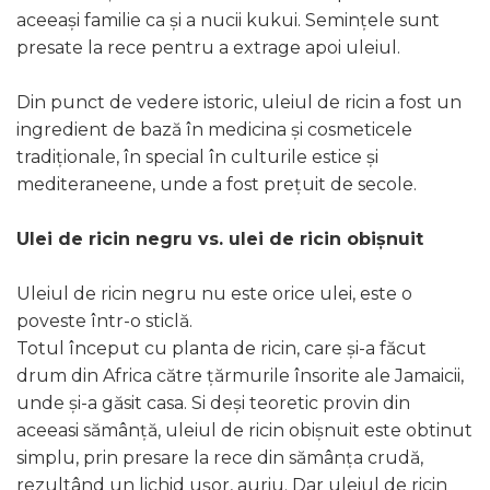
aceeași familie ca și a nucii kukui. Semințele sunt
presate la rece pentru a extrage apoi uleiul.
Din punct de vedere istoric, uleiul de ricin a fost un
ingredient de bază în medicina și cosmeticele
tradiționale, în special în culturile estice și
mediteraneene, unde a fost prețuit de secole.
Ulei de ricin negru vs. ulei de ricin obișnuit
Uleiul de ricin negru nu este orice ulei, este o
poveste într-o sticlă.
Totul început cu planta de ricin, care și-a făcut
drum din Africa către țărmurile însorite ale Jamaicii,
unde și-a găsit casa. Si deși teoretic provin din
aceeasi sămânță, uleiul de ricin obișnuit este obtinut
simplu, prin presare la rece din sămânța crudă,
rezultând un lichid ușor, auriu. Dar uleiul de ricin