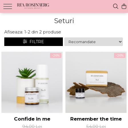
Seturi
Afiseaza:
1-
2
din
2
produse
FILTRE
-26%
-26%
Confide in me
Remember the time
94,00 Lei
54,00 Lei