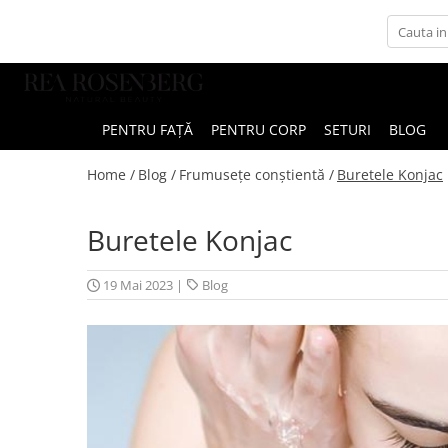
PENTRU FAȚĂ
PENTRU CORP
SETURI
BLOG
Home /
Blog /
Frumusețe conștientă /
Buretele Konjac
Buretele Konjac
19 Mai 2023
|
Blog