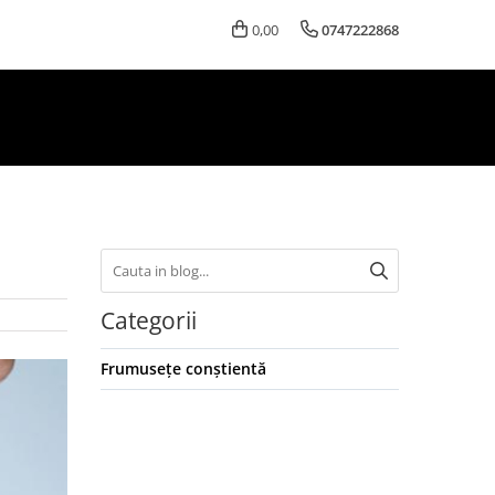
0,00
0747222868
Categorii
Frumusețe conștientă