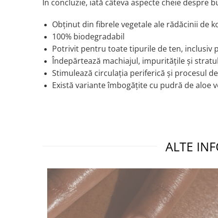
În concluzie, iată câteva aspecte cheie despre b
Obținut din fibrele vegetale ale rădăcinii de k
100% biodegradabil
Potrivit pentru toate tipurile de ten, inclusiv
Îndepărtează machiajul, impuritățile și strat
Stimulează circulația periferică și procesul d
Există variante îmbogățite cu pudră de aloe v
ALTE INF