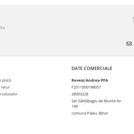
dia
DATE COMERCIALE
 plată
Revesz Andrea PFA
 retur
F2011000198057
produselor
28003228
Sat Săldăbagiu de Munte Nr.
149
comuna Paleu, Bihor