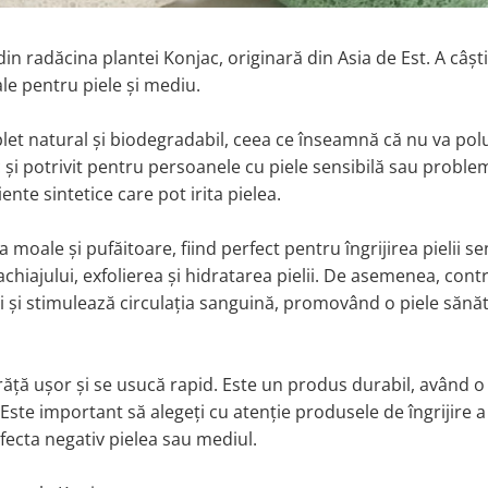
in radăcina plantei Konjac, originară din Asia de Est. A câșt
ale pentru piele și mediu.
plet natural și biodegradabil, ceea ce înseamnă că nu va pol
 și potrivit pentru persoanele cu piele sensibilă sau proble
nte sintetice care pot irita pielea.
moale și pufăitoare, fiind perfect pentru îngrijirea pielii sen
chiajului, exfolierea și hidratarea pielii. De asemenea, contr
ii și stimulează circulația sanguină, promovând o piele sănă
urăță ușor și se usucă rapid. Este un produs durabil, având 
 Este important să alegeți cu atenție produsele de îngrijire a p
 afecta negativ pielea sau mediul.