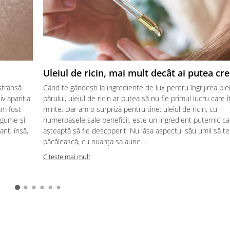
Uleiul de ricin, mai mult decât ai putea cr
strânsă
Când te gândești la ingrediente de lux pentru îngrijirea pieli
iv apariția
părului, uleiul de ricin ar putea să nu fie primul lucru care îț
am fost
minte. Dar am o surpriză pentru tine: uleiul de ricin, cu
egume și
numeroasele sale beneficii, este un ingredient puternic ca
ant, însă,
așteaptă să fie descoperit. Nu lăsa aspectul său umil să te
păcălească, cu nuanța sa aurie...
Citeste mai mult