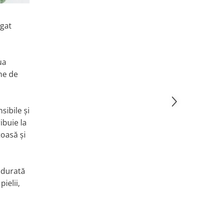
igat
ua
me de
sibile și
ibuie la
toasă și
o durată
ielii,