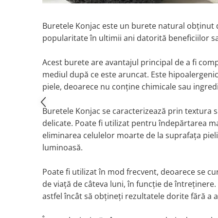
Buretele Konjac este un burete natural obținut d
popularitate în ultimii ani datorită beneficiilor s
Acest burete are avantajul principal de a fi com
mediul după ce este aruncat. Este hipoalergenic
piele, deoarece nu conține chimicale sau ingredie
Buretele Konjac se caracterizează prin textura sa 
delicate. Poate fi utilizat pentru îndepărtarea ma
eliminarea celulelor moarte de la suprafața piel
luminoasă.
Poate fi utilizat în mod frecvent, deoarece se c
de viață de câteva luni, în funcție de întreținere.
astfel încât să obțineți rezultatele dorite fără a