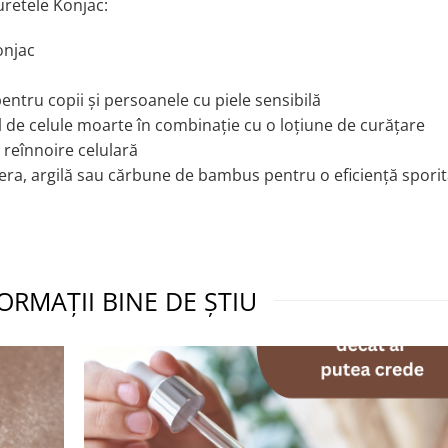
uretele Konjac:
onjac
 pentru copii și persoanele cu piele sensibilă
ul de celule moarte în combinație cu o loțiune de curățare
e reînnoire celulară
era, argilă sau cărbune de bambus pentru o eficiență sporit
ORMAȚII BINE DE ȘTIU