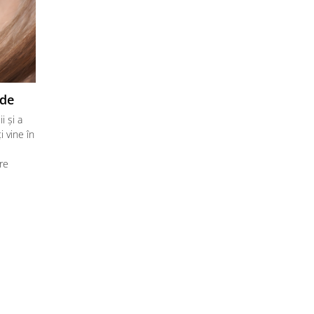
ede
Uleiul de măceșe? De ce nu?
i și a
La fel ca mulți dintre voi și eu eram sceptică în ceea ce priv
i vine în
aplicarea uleiului direct pe față. Eram convinsă că îmi va încă
tenul, că va avea un aspect lucios și voi avea senzația neplă
re
ten gras. Mi se părea oarecum contraintuitiv să aplic ulei pe 
crezând că voi dezechilibra producția de sebum (ulei) a pielii. Ș
Citeste mai mult