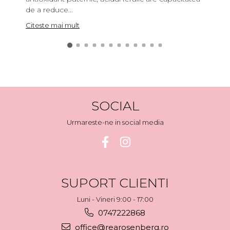
de a reduce...
acid
Citeste mai mult
Cite
SOCIAL
Urmareste-ne in social media
SUPORT CLIENTI
Luni - Vineri 9:00 - 17:00
0747222868
office@rearosenberg.ro