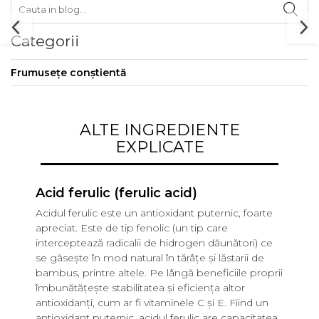
Categorii
Frumusețe conștientă
ALTE INGREDIENTE
EXPLICATE
Acid ferulic (ferulic acid)
Aci
Acidul ferulic este un antioxidant puternic, foarte
Sodi
apreciat. Este de tip fenolic (un tip care
hial
interceptează radicalii de hidrogen dăunători) ce
bene
se găsește în mod natural în tărâțe și lăstarii de
atra
bambus, printre altele. Pe lângă beneficiile proprii
umid
îmbunătățește stabilitatea și eficiența altor
asem
antioxidanți, cum ar fi vitaminele C și E. Fiind un
înse
antioxidant puternic, acidul ferulic are capacitatea
micr