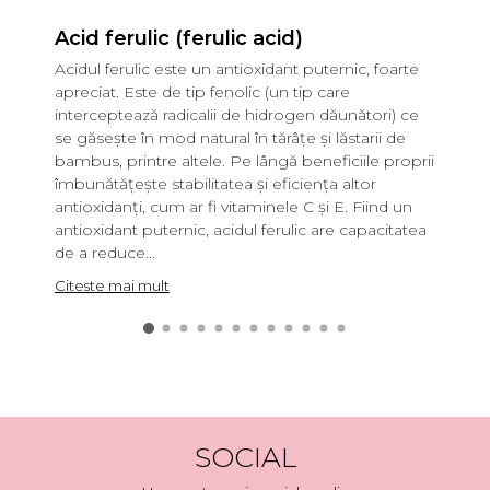
Acid ferulic (ferulic acid)
Aci
Acidul ferulic este un antioxidant puternic, foarte
Sodi
apreciat. Este de tip fenolic (un tip care
hial
interceptează radicalii de hidrogen dăunători) ce
bene
se găsește în mod natural în tărâțe și lăstarii de
atra
bambus, printre altele. Pe lângă beneficiile proprii
umid
îmbunătățește stabilitatea și eficiența altor
asem
antioxidanți, cum ar fi vitaminele C și E. Fiind un
înse
antioxidant puternic, acidul ferulic are capacitatea
micr
de a reduce...
acid
Citeste mai mult
Cite
SOCIAL