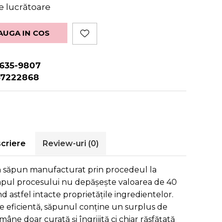
le lucrătoare
AUGA IN COS
9635-9807
47222868
Distribuie
pe
Facebook
criere
Review-uri
(0)
n săpun manufacturat prin procedeul la
mpul procesului nu depășește valoarea de 40
d astfel intacte proprietățile ingredientelor.
re eficientă, săpunul conține un surplus de
ămâne doar curată și îngrijită ci chiar răsfățată