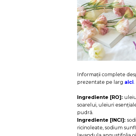
Informații complete desp
prezentate pe larg
aici
.
Ingrediente
[
RO
]
:
uleiu
soarelui, uleiuri esenția
pudră.
Ingrediente
[
INCI
]
:
sod
ricinoleate, sodium sunf
lavandula angustifolia o