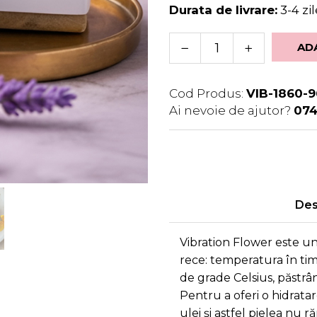
Durata de livrare:
3-4 zi
AD
Cod Produs:
VIB-1860-
Ai nevoie de ajutor?
07
Des
Vibration Flower este u
rece: temperatura în ti
de grade Celsius, păstrân
Pentru a oferi o hidrata
ulei și astfel pielea nu r