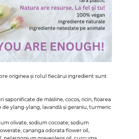
re originea și rolul fiecărui ingredient sunt
ri saponificate de măsline, cocos, ricin, floarea
le de ylang-ylang, lavandă și geraniu, turmeric
ium olivate, sodium cocoate, sodium
lowerate, cananga odorata flower oil,
il, pelargonium graveolens oil, curcuma