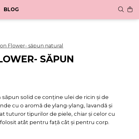
BLOG
ion Flower- săpun natural
FLOWER- SĂPUN
săpun solid ce conține ulei de ricin și de
rinde cu o aromă de ylang-ylang, lavandă și
tuturor tipurilor de piele, chiar și celor cu
 folosit atât pentru față cât și pentru corp.