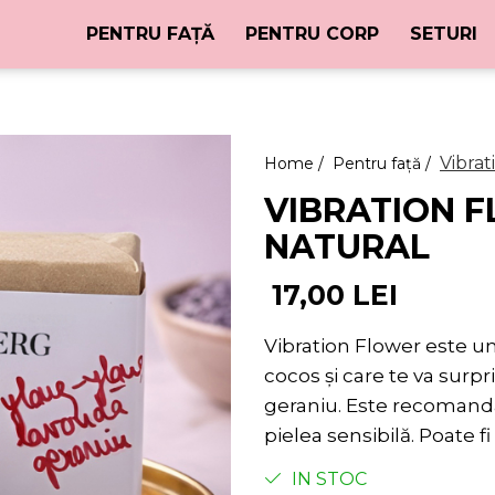
PENTRU FAȚĂ
PENTRU CORP
SETURI
Vibrat
Home /
Pentru față /
VIBRATION 
NATURAL
17,00 LEI
Vibration Flower este un 
cocos și care te va surp
geraniu. Este recomandat 
pielea sensibilă. Poate fi
IN STOC